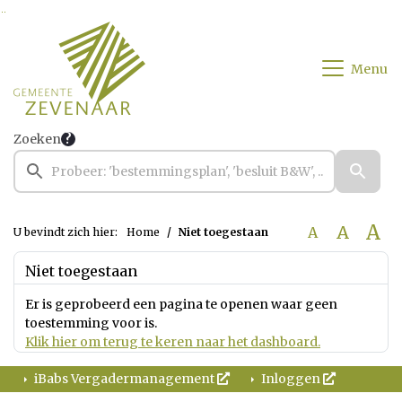
Ga naar de inhoud van deze pagina
Ga naar het zoeken
Ga naar het menu
Menu
Zoeken
A
A
A
U bevindt zich hier:
Home
Niet toegestaan
Niet toegestaan
Er is geprobeerd een pagina te openen waar geen
toestemming voor is.
Klik hier om terug te keren naar het dashboard.
iBabs Vergadermanagement
Inloggen