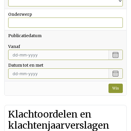
Onderwerp
Publicatiedatum
vanaf
Selecte
een
Datum tot en met
datum
vanaf
Selecte
een
datum
Wis
tot
en
met
Klachtoordelen en
klachtenjaarverslagen