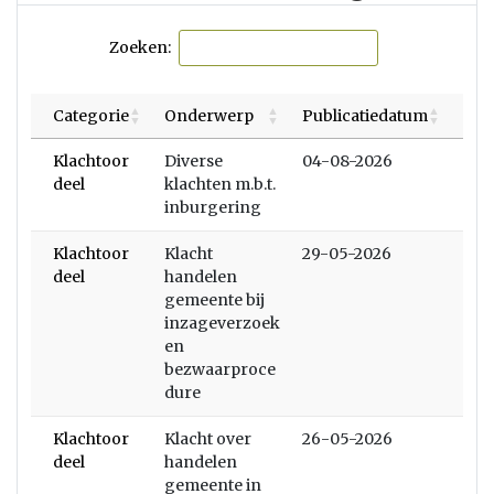
Zoeken:
Categorie
Onderwerp
Publicatiedatum
Klachtoor
Diverse
04-08-2026
deel
klachten m.b.t.
inburgering
Klachtoor
Klacht
29-05-2026
deel
handelen
gemeente bij
inzageverzoek
en
bezwaarproce
dure
Klachtoor
Klacht over
26-05-2026
deel
handelen
gemeente in