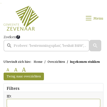
Ga naar de inhoud van deze pagina
Ga naar het zoeken
Ga naar het menu
Menu
Zoeken
U bevindt zich hier:
Home
Overzichten
Ingekomen stukken
A
A
A
Terug naar overzichten
Filters
ID: