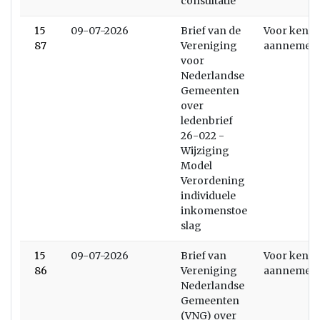
consultatie
15
09-07-2026
Brief van de
Voor kenni
87
Vereniging
aannemen
voor
Nederlandse
Gemeenten
over
ledenbrief
26-022 -
Wijziging
Model
Verordening
individuele
inkomenstoe
slag
15
09-07-2026
Brief van
Voor kenni
86
Vereniging
aannemen
Nederlandse
Gemeenten
(VNG) over