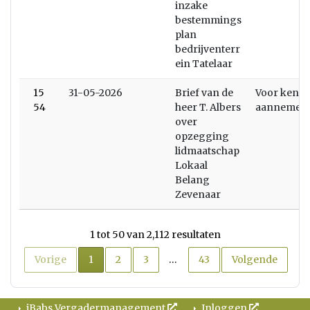
inzake
bestemmings
plan
bedrijventerr
ein Tatelaar
15
31-05-2026
Brief van de
Voor kenni
54
heer T. Albers
aannemen
over
opzegging
lidmaatschap
Lokaal
Belang
Zevenaar
1 tot 50 van 2,112 resultaten
Huidige pagina
Vorige
1
2
3
…
43
Volgende
iBabs Vergadermanagement
Inloggen