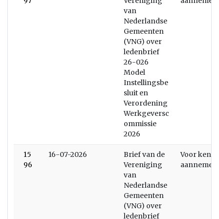
97
Vereniging
aannemen
van
Nederlandse
Gemeenten
(VNG) over
ledenbrief
26-026
Model
Instellingsbe
sluit en
Verordening
Werkgeversc
ommissie
2026
15
16-07-2026
Brief van de
Voor kenni
96
Vereniging
aannemen
van
Nederlandse
Gemeenten
(VNG) over
ledenbrief