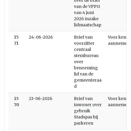
over de brief
van de VPPG
van 4 juni
2026 inzake
lidmaatschap
15
24-06-2026
Brief van
Voor kenni
71
voorzitter
aannemen
centraal
stembureau
over
benoeming
lid van de
gemeenteraa
d
15
23-06-2026
Brief van
Voor kenni
70
inwoner over
aannemen
gebruik
Stadspas bij
parkeren