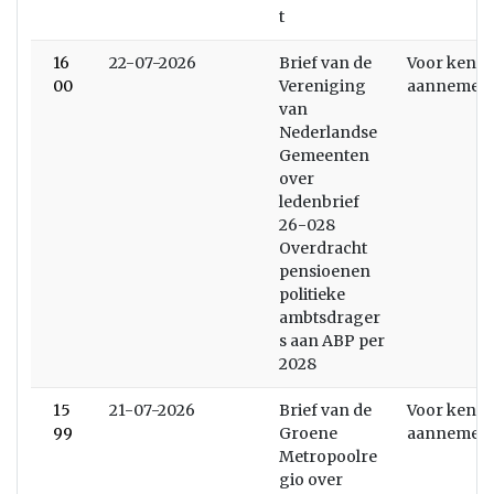
t
16
22-07-2026
Brief van de
Voor kenni
00
Vereniging
aannemen
van
Nederlandse
Gemeenten
over
ledenbrief
26-028
Overdracht
pensioenen
politieke
ambtsdrager
s aan ABP per
2028
15
21-07-2026
Brief van de
Voor kenni
99
Groene
aannemen
Metropoolre
gio over