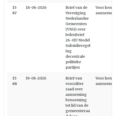
15
18-06-2026
Brief van de
Voor kenni
67
Vereniging
aannemen
Nederlandse
Gemeenten
(VNG) over
ledenbrief
26-017 Model
Subsidieregel
ing
decentrale
politieke
partijen
15
19-06-2026
Brief van
Voor kenni
66
voorzitter
aannemen
raad over
aanneming
benoeming
tot lid van de
gemeenteraa