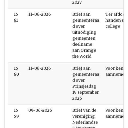
2027
15
11-06-2026
Brief aan
Ter afdoen
61
gemeenteraa
handen stel
d over
college
uitnodiging
gemeenten
deelname
aan Orange
the World
15
11-06-2026
Brief aan
Voor kenni
60
gemeenteraa
aannemen
d over
Prinsjesdag
19 september
2026
15
09-06-2026
Brief van de
Voor kenni
59
Vereniging
aannemen
Nederlandse