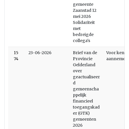
gemeente
Zaanstad 12
mei 2026
Solidariteit
met
bedreigde
collega's
15
23-06-2026
Brief van de
Voor kenni
74
Provincie
aannemen
Gelderland
over
geactualiseer
d
gemeenscha
ppelijk
financieel
toegangskad
er (GTK)
gemeenten
2026