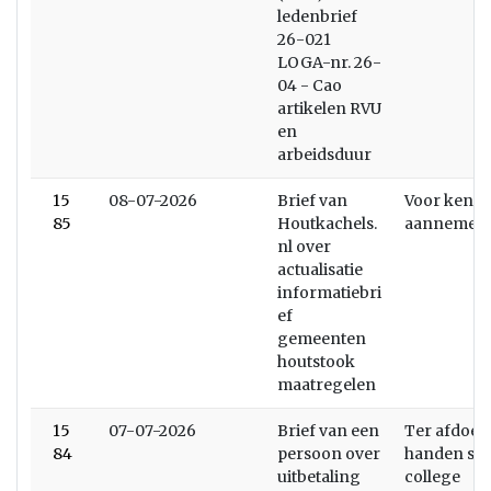
ledenbrief
26-021
LOGA-nr. 26-
04 - Cao
artikelen RVU
en
arbeidsduur
15
08-07-2026
Brief van
Voor kenni
85
Houtkachels.
aannemen
nl over
actualisatie
informatiebri
ef
gemeenten
houtstook
maatregelen
15
07-07-2026
Brief van een
Ter afdoen
84
persoon over
handen stel
uitbetaling
college