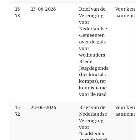
15
23-06-2026
Brief van de
Voor kenni
73
Vereniging
aannemen
voor
Nederlandse
Gemeenten
over de gids
voor
wethouders
Brede
Jeugdagenda
(het kind als
kompas), ter
kennisname
voor de raad
15
22-06-2026
Brief van de
Voor kenni
72
Nederlandse
aannemen
Vereniging
voor
Raadsleden