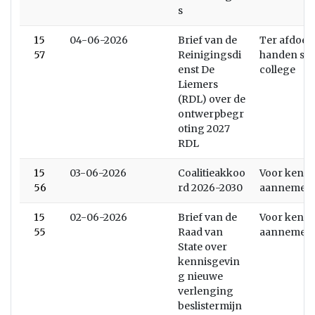
s
15
04-06-2026
Brief van de
Ter afdoen
57
Reinigingsdi
handen stel
enst De
college
Liemers
(RDL) over de
ontwerpbegr
oting 2027
RDL
15
03-06-2026
Coalitieakkoo
Voor kenni
56
rd 2026-2030
aannemen
15
02-06-2026
Brief van de
Voor kenni
55
Raad van
aannemen
State over
kennisgevin
g nieuwe
verlenging
beslistermijn