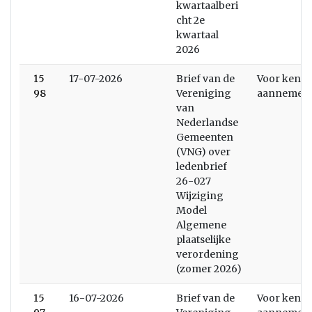
kwartaalberi
cht 2e
kwartaal
2026
15
17-07-2026
Brief van de
Voor kenni
98
Vereniging
aannemen
van
Nederlandse
Gemeenten
(VNG) over
ledenbrief
26-027
Wijziging
Model
Algemene
plaatselijke
verordening
(zomer 2026)
15
16-07-2026
Brief van de
Voor kenni