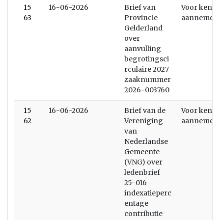
15
16-06-2026
Brief van
Voor kenni
63
Provincie
aannemen
Gelderland
over
aanvulling
begrotingsci
rculaire 2027
zaaknummer
2026-003760
15
16-06-2026
Brief van de
Voor kenni
62
Vereniging
aannemen
van
Nederlandse
Gemeente
(VNG) over
ledenbrief
25-016
indexatieperc
entage
contributie