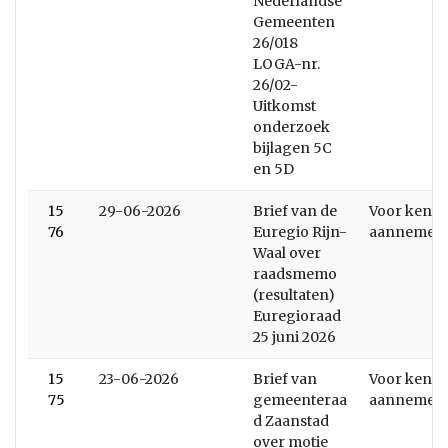
Nederlandse
Gemeenten
26/018
LOGA-nr.
26/02-
Uitkomst
onderzoek
bijlagen 5C
en 5D
15
29-06-2026
Brief van de
Voor kenni
76
Euregio Rijn-
aannemen
Waal over
raadsmemo
(resultaten)
Euregioraad
25 juni 2026
15
23-06-2026
Brief van
Voor kenni
75
gemeenteraa
aannemen
d Zaanstad
over motie