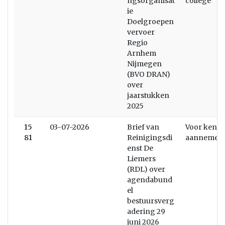
ngsorganisat
college
ie
Doelgroepen
vervoer
Regio
Arnhem
Nijmegen
(BVO DRAN)
over
jaarstukken
2025
15
03-07-2026
Brief van
Voor kenni
81
Reinigingsdi
aannemen
enst De
Liemers
(RDL) over
agendabund
el
bestuursverg
adering 29
juni 2026