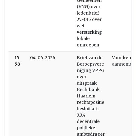
Gemeenten
(VNG) over
ledenbrief
25-015 over
wet
versterking
lokale
omroepen
15
04-06-2026
Brief van de
Voor kenni
58
Beroepsvere
aannemen
niging VPPG
over
uitspraak
Rechtbank
Haarlem
rechtspositie
besluit art.
3.3.4
decentrale
politieke
ambtsdrager