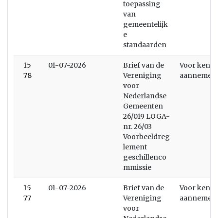
toepassing
van
gemeentelijk
e
standaarden
15
01-07-2026
Brief van de
Voor kenni
78
Vereniging
aannemen
voor
Nederlandse
Gemeenten
26/019 LOGA-
nr. 26/03
Voorbeeldreg
lement
geschillenco
mmissie
15
01-07-2026
Brief van de
Voor kenni
77
Vereniging
aannemen
voor