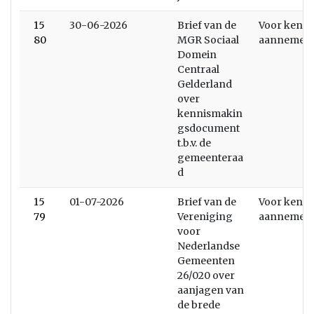
15
30-06-2026
Brief van de
Voor kenni
80
MGR Sociaal
aannemen
Domein
Centraal
Gelderland
over
kennismakin
gsdocument
t.b.v. de
gemeenteraa
d
15
01-07-2026
Brief van de
Voor kenni
79
Vereniging
aannemen
voor
Nederlandse
Gemeenten
26/020 over
aanjagen van
de brede