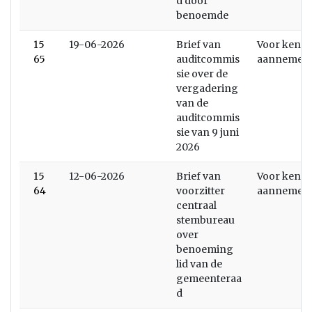
d door
benoemde
15
19-06-2026
Brief van
Voor kenni
65
auditcommis
aannemen
sie over de
vergadering
van de
auditcommis
sie van 9 juni
2026
15
12-06-2026
Brief van
Voor kenni
64
voorzitter
aannemen
centraal
stembureau
over
benoeming
lid van de
gemeenteraa
d