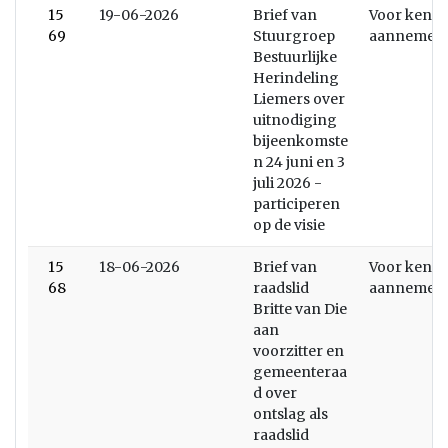
15
19-06-2026
Brief van
Voor kenni
69
Stuurgroep
aannemen
Bestuurlijke
Herindeling
Liemers over
uitnodiging
bijeenkomste
n 24 juni en 3
juli 2026 -
participeren
op de visie
15
18-06-2026
Brief van
Voor kenni
68
raadslid
aannemen
Britte van Die
aan
voorzitter en
gemeenteraa
d over
ontslag als
raadslid