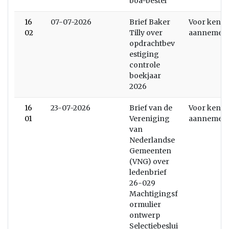
boa-bestel
16
07-07-2026
Brief Baker
Voor kenni
02
Tilly over
aannemen
opdrachtbev
estiging
controle
boekjaar
2026
16
23-07-2026
Brief van de
Voor kenni
01
Vereniging
aannemen
van
Nederlandse
Gemeenten
(VNG) over
ledenbrief
26-029
Machtigingsf
ormulier
ontwerp
Selectiebeslui