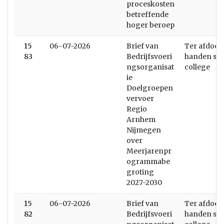
proceskosten
betreffende
hoger beroep
15
06-07-2026
Brief van
Ter afdoen
83
Bedrijfsvoeri
handen stel
ngsorganisat
college
ie
Doelgroepen
vervoer
Regio
Arnhem
Nijmegen
over
Meerjarenpr
ogrammabe
groting
2027-2030
15
06-07-2026
Brief van
Ter afdoen
82
Bedrijfsvoeri
handen stel