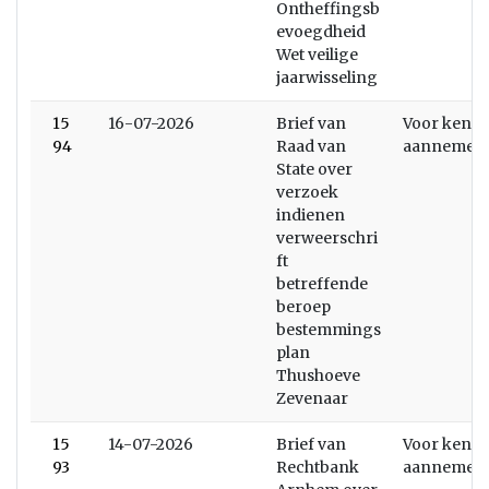
Ontheffingsb
evoegdheid
Wet veilige
jaarwisseling
15
16-07-2026
Brief van
Voor kenni
94
Raad van
aannemen
State over
verzoek
indienen
verweerschri
ft
betreffende
beroep
bestemmings
plan
Thushoeve
Zevenaar
15
14-07-2026
Brief van
Voor kenni
93
Rechtbank
aannemen