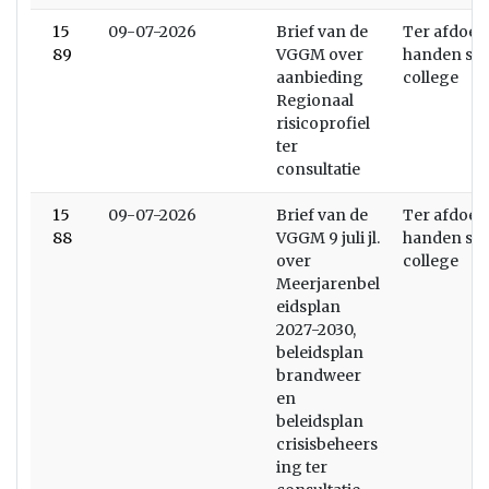
15
09-07-2026
Brief van de
Ter afdoen
89
VGGM over
handen stel
aanbieding
college
Regionaal
risicoprofiel
ter
consultatie
15
09-07-2026
Brief van de
Ter afdoen
88
VGGM 9 juli jl.
handen stel
over
college
Meerjarenbel
eidsplan
2027-2030,
beleidsplan
brandweer
en
beleidsplan
crisisbeheers
ing ter