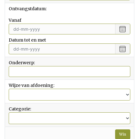
Ontvangstdatum:
vanaf
Selecte
een
Datum tot en met
datum
vanaf
Selecte
een
datum
Onderwerp:
tot
en
met
Wijze van afdoening:
Categorie:
Wis