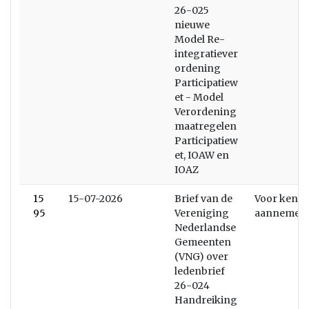
26-025
nieuwe
Model Re-
integratiever
ordening
Participatiew
et - Model
Verordening
maatregelen
Participatiew
et, IOAW en
IOAZ
15
15-07-2026
Brief van de
Voor kenni
95
Vereniging
aannemen
Nederlandse
Gemeenten
(VNG) over
ledenbrief
26-024
Handreiking