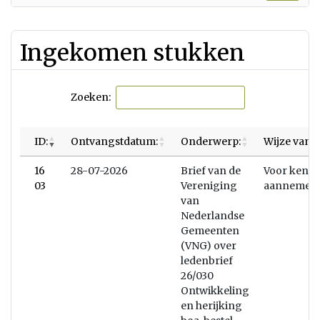
Ingekomen stukken
Zoeken:
ID:
Ontvangstdatum:
Onderwerp:
Wijze van 
16
28-07-2026
Brief van de
Voor kenni
03
Vereniging
aannemen
van
Nederlandse
Gemeenten
(VNG) over
ledenbrief
26/030
Ontwikkeling
en herijking