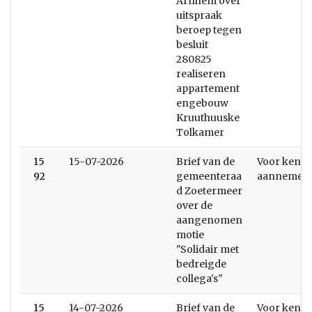
Arnhem over
uitspraak
beroep tegen
besluit
280825
realiseren
appartement
engebouw
Kruuthuuske
Tolkamer
15
15-07-2026
Brief van de
Voor kenni
92
gemeenteraa
aannemen
d Zoetermeer
over de
aangenomen
motie
"Solidair met
bedreigde
collega's"
15
14-07-2026
Brief van de
Voor kenni