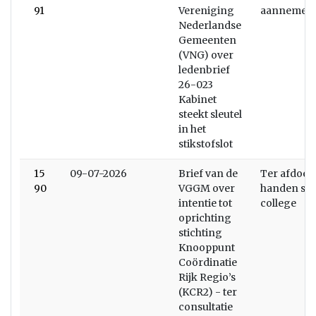
91
Vereniging
aannemen
Nederlandse
Gemeenten
(VNG) over
ledenbrief
26-023
Kabinet
steekt sleutel
in het
stikstofslot
15
09-07-2026
Brief van de
Ter afdoen
90
VGGM over
handen stel
intentie tot
college
oprichting
stichting
Knooppunt
Coördinatie
Rijk Regio’s
(KCR2) - ter
consultatie