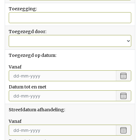
Toezegging:
Toegezegd door:
Toegezegd op datum:
vanaf
Selecte
een
Datum tot en met
datum
vanaf
Selecte
een
datum
Streefdatum afhandeling:
tot
en
vanaf
met
Selecte
een