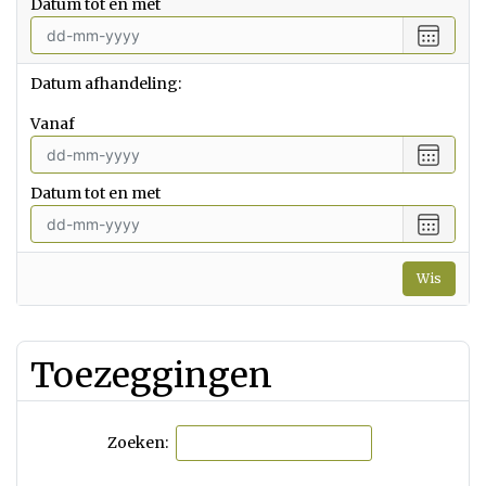
Datum tot en met
datum
vanaf
Selecte
een
datum
Datum afhandeling:
tot
en
vanaf
met
Selecte
een
Datum tot en met
datum
vanaf
Selecte
een
datum
Wis
tot
en
met
Toezeggingen
Zoeken: