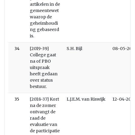
artikelen in de
gemeentewet
waarop de
geheimhoudi
ng gebaseerd
is.
34
[2019-39]
S.H. Bijl
08-05-201
College gaat
na of PBO
uitspraak
heeft gedaan
over status
bestuur.
35
[2018-37] Kort
L.J.E.M. van Riswijk
12-04-201
na de zomer
ontvangt de
raad de
evaluatie van
de participatie