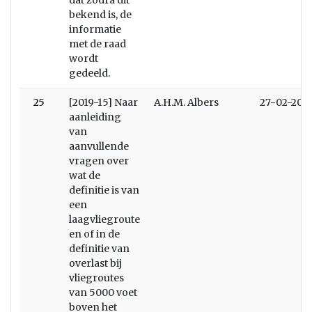
dat zodra dit
bekend is, de
informatie
met de raad
wordt
gedeeld.
25
[2019-15] Naar
A.H.M. Albers
27-02-201
aanleiding
van
aanvullende
vragen over
wat de
definitie is van
een
laagvliegroute
en of in de
definitie van
overlast bij
vliegroutes
van 5000 voet
boven het