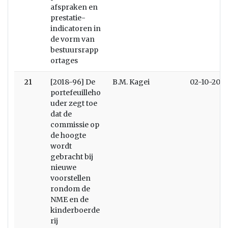
afspraken en
prestatie-
indicatoren in
de vorm van
bestuursrapp
ortages
21
[2018-96] De
B.M. Kagei
02-10-2018
portefeuilleho
uder zegt toe
dat de
commissie op
de hoogte
wordt
gebracht bij
nieuwe
voorstellen
rondom de
NME en de
kinderboerde
rij