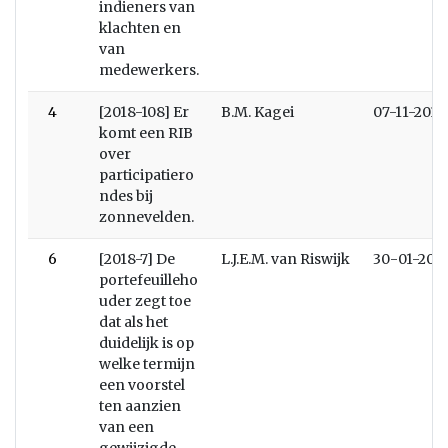
indieners van
klachten en
van
medewerkers.
4
[2018-108] Er
B.M. Kagei
07-11-2018
komt een RIB
over
participatiero
ndes bij
zonnevelden.
6
[2018-7] De
L.J.E.M. van Riswijk
30-01-201
portefeuilleho
uder zegt toe
dat als het
duidelijk is op
welke termijn
een voorstel
ten aanzien
van een