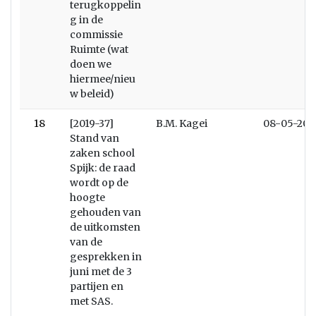
terugkoppelin
g in de
commissie
Ruimte (wat
doen we
hiermee/nieu
w beleid)
18
[2019-37]
B.M. Kagei
08-05-201
Stand van
zaken school
Spijk: de raad
wordt op de
hoogte
gehouden van
de uitkomsten
van de
gesprekken in
juni met de 3
partijen en
met SAS.