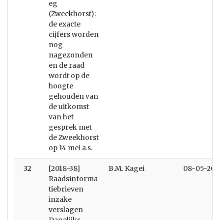
eg
(Zweekhorst):
de exacte
cijfers worden
nog
nagezonden
en de raad
wordt op de
hoogte
gehouden van
de uitkomst
van het
gesprek met
de Zweekhorst
op 14 mei a.s.
32
[2018-38]
B.M. Kagei
08-05-201
Raadsinforma
tiebrieven
inzake
verslagen