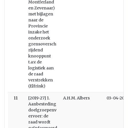
Montferland
en Zevenaar)
met bijlagen
naar de
Provincie
inzake het
onderzoek
grensoversch
rijdend
knooppunt
t.a.v. de
logistiek aan
de raad
verstrekken
(Elfrink)
11
[2019-27] 1.
A.H.M. Albers
03-04-201
Aanbesteding
doelgroepenv
ervoer: de
raad wordt