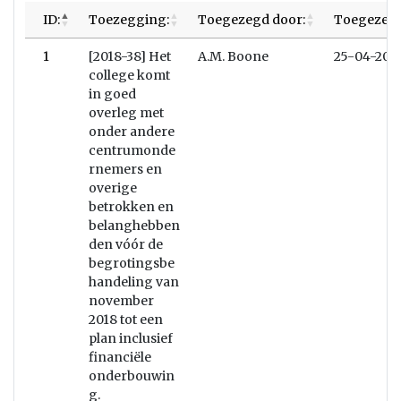
ID:
Toezegging:
Toegezegd door:
Toegezegd
1
[2018-38] Het
A.M. Boone
25-04-201
college komt
in goed
overleg met
onder andere
centrumonde
rnemers en
overige
betrokken en
belanghebben
den vóór de
begrotingsbe
handeling van
november
2018 tot een
plan inclusief
financiële
onderbouwin
g.