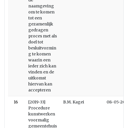
de
naamgeving
om te komen
tot een
gezamenlijk
gedragen
proces met als
doel tot
besluitvormin
g te komen
waarin een
ieder zich kan
vinden en de
uitkomst
hiervan kan
accepteren
16
[2019-33]
B.M. Kagei
08-05-201
Procedure
kunstwerken
voormalig
gemeentehuis