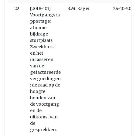
22
[2018-103]
B.M. Kagei
24-10-2018
Voortgangsra
pportage:
afname
bijdrage
stortplaats
Zweekhorst
en het
incasseren
van de
gefactureerde
vergoedingen
: de raad op de
hoogte
houden van
de voortgang
en de
uitkomst van
de
gesprekken.