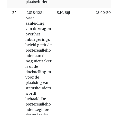
plaatsvinden.
24
[2018-128]
S.H. Bijl
23-10-2018
Naar
aanleiding
van de vragen
over het
inburgerings
beleid geeft de
portefeuilleho
uder aan dat
nog niet zeker
is of de
doelstellingen
voor de
plaatsing van
statushouders
wordt
behaald. De
portefeuilleho
uder zegt toe