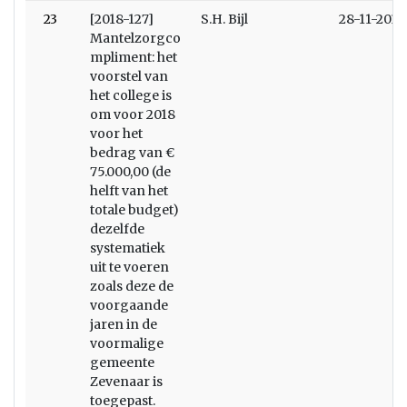
23
[2018-127]
S.H. Bijl
28-11-2018
Mantelzorgco
mpliment: het
voorstel van
het college is
om voor 2018
voor het
bedrag van €
75.000,00 (de
helft van het
totale budget)
dezelfde
systematiek
uit te voeren
zoals deze de
voorgaande
jaren in de
voormalige
gemeente
Zevenaar is
toegepast.