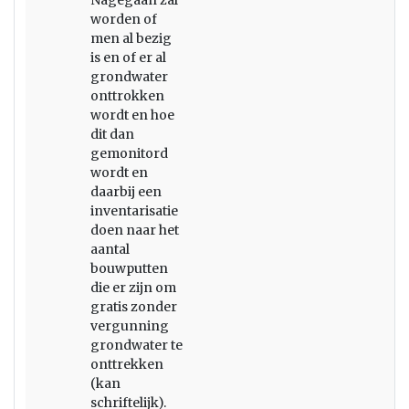
Nagegaan zal
worden of
men al bezig
is en of er al
grondwater
onttrokken
wordt en hoe
dit dan
gemonitord
wordt en
daarbij een
inventarisatie
doen naar het
aantal
bouwputten
die er zijn om
gratis zonder
vergunning
grondwater te
onttrekken
(kan
schriftelijk).