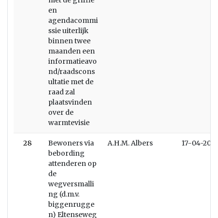
met de griffie
en
agendacommi
ssie uiterlijk
binnen twee
maanden een
informatieavo
nd/raadscons
ultatie met de
raad zal
plaatsvinden
over de
warmtevisie
28
Bewoners via
A.H.M. Albers
17-04-2019
bebording
attenderen op
de
wegversmalli
ng (d.m.v.
biggenrugge
n) Eltenseweg