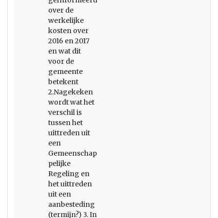
geïnformeerd
over de
werkelijke
kosten over
2016 en 2017
en wat dit
voor de
gemeente
betekent
2.Nagekeken
wordt wat het
verschil is
tussen het
uittreden uit
een
Gemeenschap
pelijke
Regeling en
het uittreden
uit een
aanbesteding
(termijn?) 3. In