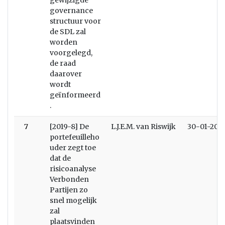
gewijzigde
governance
structuur voor
de SDL zal
worden
voorgelegd,
de raad
daarover
wordt
geïnformeerd
.
7
[2019-8] De
L.J.E.M. van Riswijk
30-01-201
portefeuilleho
uder zegt toe
dat de
risicoanalyse
Verbonden
Partijen zo
snel mogelijk
zal
plaatsvinden