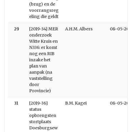
(brug) en de
voorrangsreg
eling die geldt
29
[2019-34] MER
A.H.M. Albers
08-05-201
onderzoek
Witte Kruis en
N336: er komt
nog een RIB
inzake het
plan van
aanpak (na
vaststelling
door
Provincie)
31
[2019-36]
B.M. Kagei
08-05-201
status
opbrengsten
stortplaats
Doesburgsew