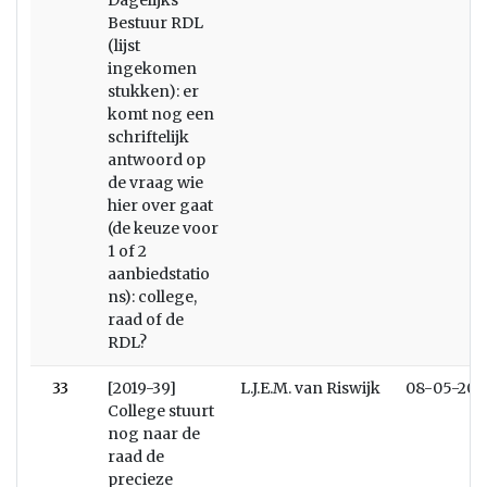
Dagelijks
Bestuur RDL
(lijst
ingekomen
stukken): er
komt nog een
schriftelijk
antwoord op
de vraag wie
hier over gaat
(de keuze voor
1 of 2
aanbiedstatio
ns): college,
raad of de
RDL?
33
[2019-39]
L.J.E.M. van Riswijk
08-05-201
College stuurt
nog naar de
raad de
precieze