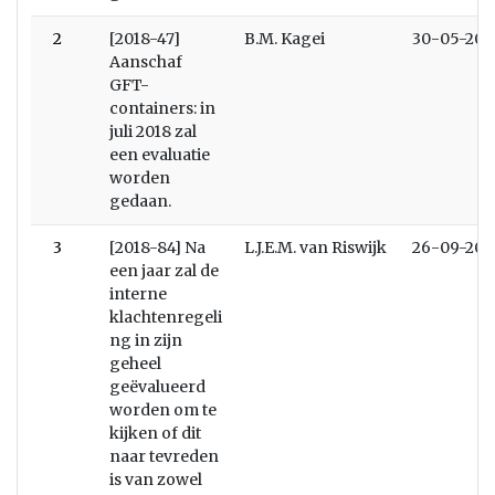
2
[2018-47]
B.M. Kagei
30-05-201
Aanschaf
GFT-
containers: in
juli 2018 zal
een evaluatie
worden
gedaan.
3
[2018-84] Na
L.J.E.M. van Riswijk
26-09-201
een jaar zal de
interne
klachtenregeli
ng in zijn
geheel
geëvalueerd
worden om te
kijken of dit
naar tevreden
is van zowel