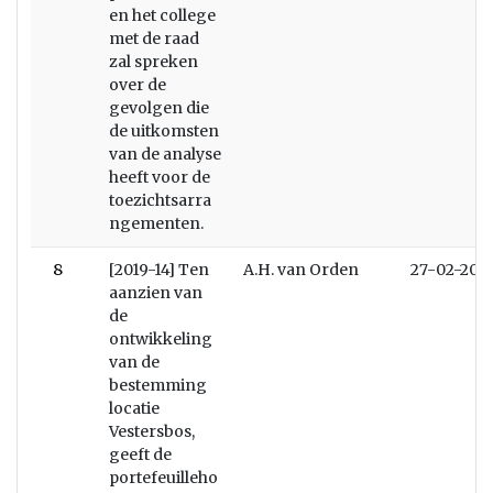
en het college
met de raad
zal spreken
over de
gevolgen die
de uitkomsten
van de analyse
heeft voor de
toezichtsarra
ngementen.
8
[2019-14] Ten
A.H. van Orden
27-02-201
aanzien van
de
ontwikkeling
van de
bestemming
locatie
Vestersbos,
geeft de
portefeuilleho