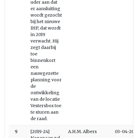
uder aan dat
er aansluiting
wordt gezocht
bij het nieuwe
IHP, dat wordt
in 2019
verwacht. Hij
zegt daarbij
toe
binnenkort
een
nauwgezette
planning voor
de
ontwikkeling
van de locatie
Vestersbos toe
te sturen aan
de raad.
9
[2019-24]
A.H.M. Albers
03-04-201