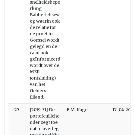
snelheidsbepe
rking
Babberichsew
eg waarin ook
de relatie tot
de proef in
Gorssel wordt
gelegd en de
raad ook
geïnformeerd
wordt over de
MER
(ontsluiting)
van het
Gelders
Eiland.
27
[2019-31] De
B.M. Kagei
17-04-2019
portefeuilleho
uder zegt toe
dat in overleg