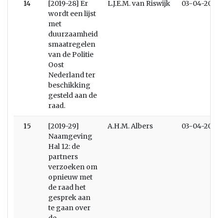
14
[2019-28] Er
L.J.E.M. van Riswijk
03-04-201
wordt een lijst
met
duurzaamheid
smaatregelen
van de Politie
Oost
Nederland ter
beschikking
gesteld aan de
raad.
15
[2019-29]
A.H.M. Albers
03-04-201
Naamgeving
Hal 12: de
partners
verzoeken om
opnieuw met
de raad het
gesprek aan
te gaan over