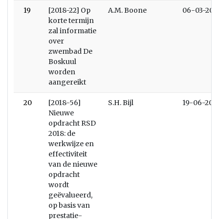
19
[2018-22] Op
A.M. Boone
06-03-201
korte termijn
zal informatie
over
zwembad De
Boskuul
worden
aangereikt
20
[2018-56]
S.H. Bijl
19-06-201
Nieuwe
opdracht RSD
2018: de
werkwijze en
effectiviteit
van de nieuwe
opdracht
wordt
geëvalueerd,
op basis van
prestatie-