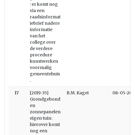
: er komt nog
via een
raadsinformat
iebrief nadere
informatie
van het
college over
de verdere
procedure
kunstwerken
voormalig
gemeentehuis
.
17
[2019-35]
B.M. Kagei
08-05-201
Grondgebond
en
zonnepanelen
eigen tuin:
hierover komt
nog een