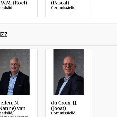
.W.M. (Roel)
(Pascal)
aadslid
Commissielid
jZZ
ellen, N.
du Croix, J.J.
Nanne) van
(Joost)
aadslid/
Commissielid