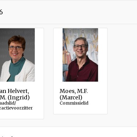
6
an Helvert,
Moes, M.F.
.M. (Ingrid)
(Marcel)
aadslid/
Commissielid
ractievoorzitter