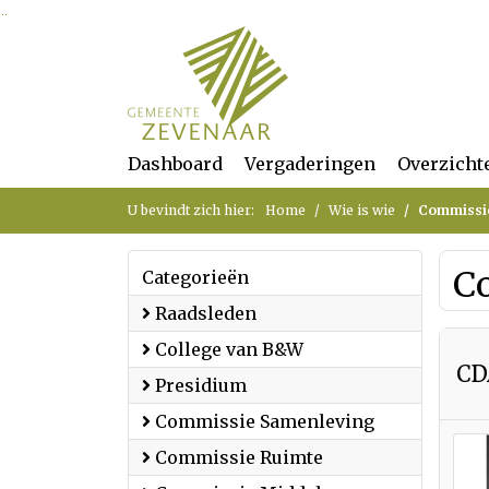
Ga naar de inhoud van deze pagina
Ga naar het zoeken
Ga naar het menu
Dashboard
Vergaderingen
Overzicht
U bevindt zich hier:
Home
Wie is wie
Commissi
C
Categorieën
Raadsleden
College van B&W
CD
Presidium
Commissie Samenleving
Commissie Ruimte