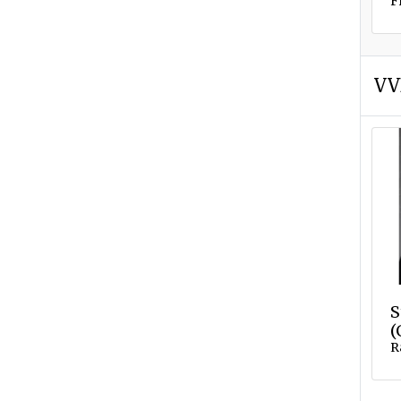
F
VV
S
(
R