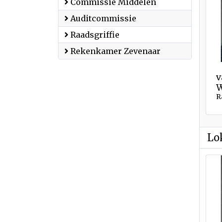
Commissie Middelen
Auditcommissie
Raadsgriffie
Rekenkamer Zevenaar
v
W
R
Lo