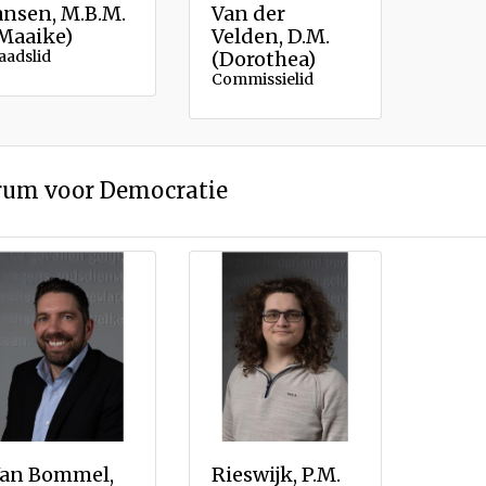
ansen, M.B.M.
Van der
Maaike)
Velden, D.M.
aadslid
(Dorothea)
Commissielid
rum voor Democratie
an Bommel,
Rieswijk, P.M.