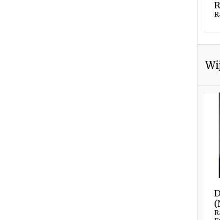
R
R
Wi
D
(
R