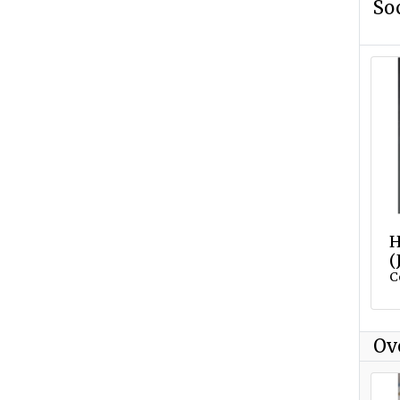
So
H
(
C
Ov