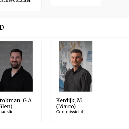
ractievoorzitter
D
tokman, G.A.
Kerdijk, M.
Glen)
(Marco)
aadslid
Commissielid