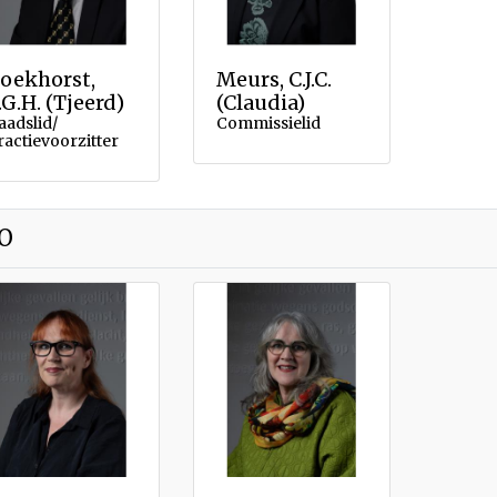
oekhorst,
Meurs, C.J.C.
.G.H. (Tjeerd)
(Claudia)
aadslid/
Commissielid
ractievoorzitter
O