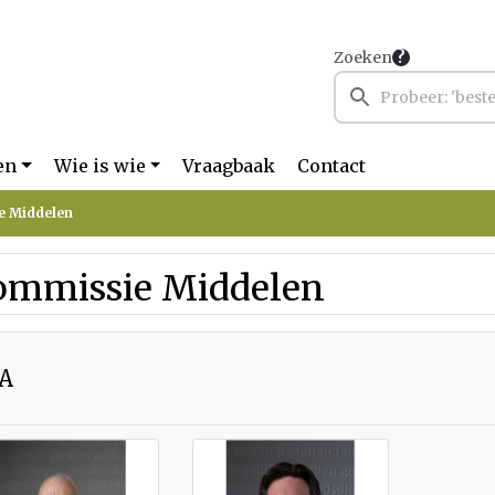
Zoeken
en
Wie is wie
Vraagbaak
Contact
e Middelen
ommissie Middelen
A