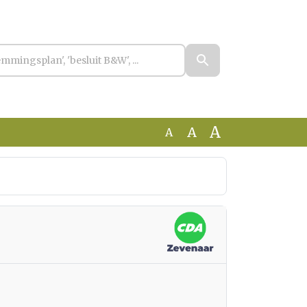
A
A
A