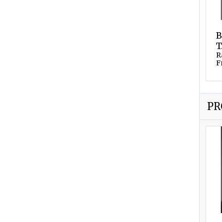
B
T
R
F
PR