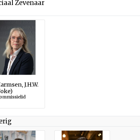
ciaal Zevenaar
armsen, J.H.W.
Joke)
ommissielid
erig