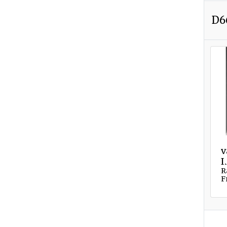
D6
v
I
R
F