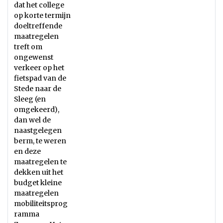
dat het college
op korte termijn
doeltreffende
maatregelen
treft om
ongewenst
verkeer op het
fietspad van de
Stede naar de
Sleeg (en
omgekeerd),
dan wel de
naastgelegen
berm, te weren
en deze
maatregelen te
dekken uit het
budget kleine
maatregelen
mobiliteitsprog
ramma