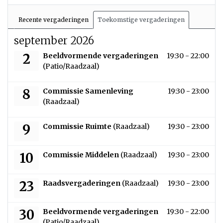
Recente vergaderingen
Toekomstige vergaderingen
september 2026
woensdag 2 september 2026
2
Beeldvormende vergaderingen
19:30 - 22:00
(Patio/Raadzaal)
dinsdag 8 september 2026
8
Commissie Samenleving
19:30 - 23:00
(Raadzaal)
woensdag 9 september 2026
9
Commissie Ruimte
(Raadzaal)
19:30 - 23:00
donderdag 10 september 2026
10
Commissie Middelen
(Raadzaal)
19:30 - 23:00
woensdag 23 september 2026
23
Raadsvergaderingen
(Raadzaal)
19:30 - 23:00
woensdag 30 september 2026
30
Beeldvormende vergaderingen
19:30 - 22:00
(Patio/Raadzaal)