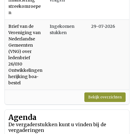
financiering
vragen
streekomroepe
n
Brief van de
Ingekomen
29-07-2026
Vereniging van
stukken
Nederlandse
Gemeenten
(VNG) over
ledenbrief
26/030
Ontwikkelingen
herijking boa-
bestel
Bekijk overzichten
Agenda
De vergaderstukken kunt u vinden bij de
vergaderingen