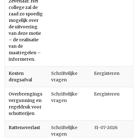
Zevenaar. Het
college zal de
raad zo spoedig
mogelijk over
de uitvoering
van deze motie
– de realisatie
van de
maatregelen –
informeren.
Kosten
Schriftelijke
Eergisteren
drugsafval
vragen
Overbrengings
Schriftelijke
Eergisteren
vergunning en
vragen
regeldruk voor
schutterijen
Rattenoverlast
Schriftelijke
31-07-2026
vragen