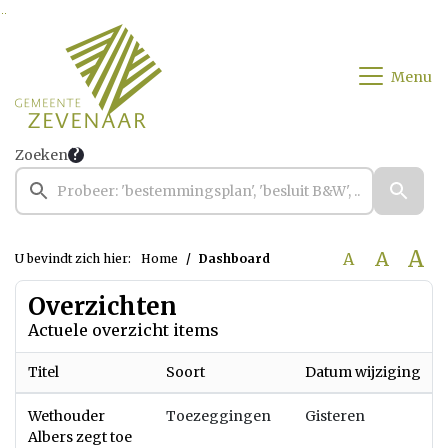
Ga naar de inhoud van deze pagina
Ga naar het zoeken
Ga naar het menu
Menu
Zoeken
A
A
A
U bevindt zich hier:
Home
Dashboard
Overzichten
Actuele overzicht items
Titel
Soort
Datum wijziging
Wethouder
Toezeggingen
Gisteren
Albers zegt toe