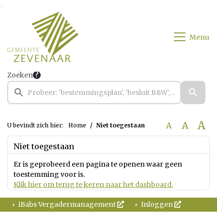
Ga naar de inhoud van deze pagina
Ga naar het zoeken
Ga naar het menu
Menu
Zoeken
A
A
A
U bevindt zich hier:
Home
Niet toegestaan
Niet toegestaan
Er is geprobeerd een pagina te openen waar geen
toestemming voor is.
Klik hier om terug te keren naar het dashboard.
iBabs Vergadermanagement
Inloggen