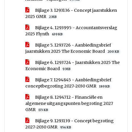
Bijlage 3. 1293136 - Concept jaarstukken
2025 GMR
2 MB
Bijlage 4. 1293995 - Accountantsverslag
2025 Flynth
639 KB
Bijlage 5. 1293726 - Aanbiedingsbrief
jaarstukken 2025 The Economic Board
200 KB
Bijlage 6. 1293724 - Jaarstukken 2025 The
Economic Board
9 MB
Bijlage 7. 1294845 - Aanbiedingsbrief
conceptbegroting 2027-2030 GMR
189 KB
Bijlage 8. 1294712 - Financiële en
algemene uitgangspunten begroting 2027
GMR
173 KB
Bijlage 9. 1293139 - Concept begroting
2027-2030 GMR
956 KB