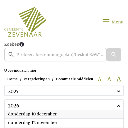
Ga naar de inhoud van deze pagina
Ga naar het zoeken
Ga naar het menu
Menu
Zoeken
U bevindt zich hier:
A
A
A
Home
Vergaderingen
Commissie Middelen
2027
2026
2026
donderdag 10 december
2026
donderdag 12 november