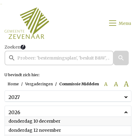
Ga naar de inhoud van deze pagina
Ga naar het zoeken
Ga naar het menu
Menu
Zoeken
U bevindt zich hier:
A
A
A
Home
Vergaderingen
Commissie Middelen
2027
2026
2026
donderdag 10 december
2026
donderdag 12 november