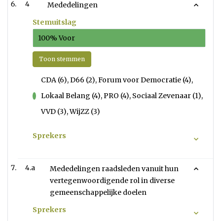
4
Mededelingen
Stemuitslag
100% Voor
Toon stemmen
CDA (6), D66 (2), Forum voor Democratie (4),
Lokaal Belang (4), PRO (4), Sociaal Zevenaar (1),
voor
VVD (3), WijZZ (3)
Sprekers
4.a
Mededelingen raadsleden vanuit hun
vertegenwoordigende rol in diverse
gemeenschappelijke doelen
Sprekers