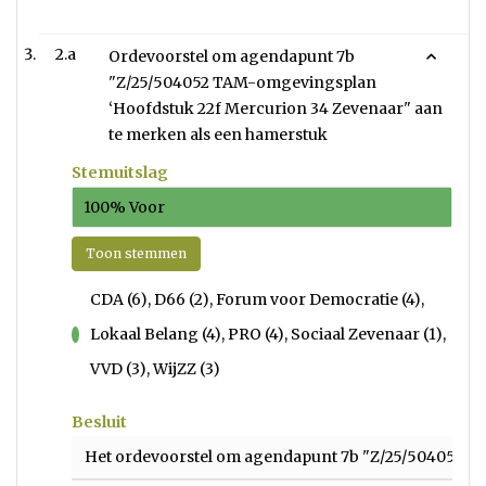
2.a
Ordevoorstel om agendapunt 7b
"Z/25/504052 TAM-omgevingsplan
‘Hoofdstuk 22f Mercurion 34 Zevenaar" aan
te merken als een hamerstuk
Stemuitslag
100% Voor
Toon stemmen
CDA (6), D66 (2), Forum voor Democratie (4),
Lokaal Belang (4), PRO (4), Sociaal Zevenaar (1),
voor
VVD (3), WijZZ (3)
Besluit
Het ordevoorstel om agendapunt 7b "Z/25/504052 TA