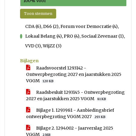
100% Voor
Toon stemmen
CDA (6), D66 (2), Forum voor Democratie (4),
Lokaal Belang (4), PRO (4), Sociaal Zevenaar (1),
voor
VVD (3), WijZZ (3)
Bijlagen
Raadsvoorstel 1293142 -
Ontwerpbegroting 2027 en jaarstukken 2025
VGGM
120 KB
Raadsbesluit 1293145 - Ontwerpbegroting
2027 en jaarstukken 2025 VGGM
81 KB
Bijlage 1. 1293981 - Aanbiedingsbrief
ontwerpbegroting VGGM 2027
293 KB
Bijlage 2. 1294002 - Jaarverslag 2025
VGGM
2 MB