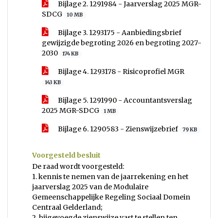
Bijlage 2. 1291984 - Jaarverslag 2025 MGR-
SDCG
10 MB
Bijlage 3. 1293175 - Aanbiedingsbrief
gewijzigde begroting 2026 en begroting 2027-
2030
174 KB
Bijlage 4. 1293178 - Risicoprofiel MGR
143 KB
Bijlage 5. 1291990 - Accountantsverslag
2025 MGR-SDCG
1 MB
Bijlage 6. 1290583 - Zienswijzebrief
79 KB
Voorgesteld besluit
De raad wordt voorgesteld:
1. kennis te nemen van de jaarrekening en het
jaarverslag 2025 van de Modulaire
Gemeenschappelijke Regeling Sociaal Domein
Centraal Gelderland;
2. bijgevoegde zienswijze vast te stellen ten