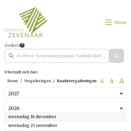
Ga naar de inhoud van deze pagina
Ga naar het zoeken
Ga naar het menu
Menu
Zoeken
U bevindt zich hier:
A
A
A
Home
Vergaderingen
Raadsvergaderingen
2027
2026
2026
woensdag 16 december
2026
woensdag 25 november