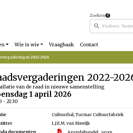
Zoeken
en
Wie is wie
Vraagbaak
Contact
svergaderingen 2022-2026
aadsvergaderingen 2022-202
allatie van de raad in nieuwe samenstelling
ensdag 1 april 2026
0 - 21:30
tie
Cultuurhal, Turmac Cultuurfabriek
zitter
L.J.E.M. van Riswijk
nda documenten
Agendabundel
392 KB