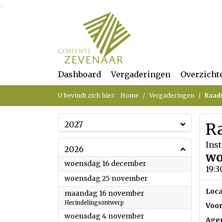
Ga naar de inhoud van deze pagina
Ga naar het zoeken
Ga naar het menu
Dashboard
Vergaderingen
Overzicht
U bevindt zich hier:
Home
Vergaderingen
Raad
2027
R
Inst
2026
wo
2026
woensdag 16 december
19:3
2026
woensdag 25 november
Loca
2026
maandag 16 november
Herindelingsontwerp
Voor
2026
woensdag 4 november
Age