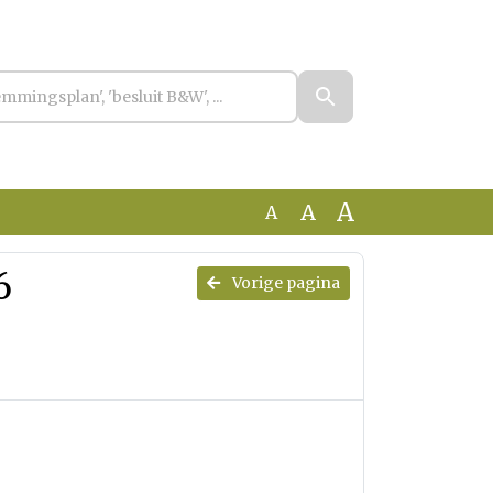
A
A
A
6
Vorige pagina