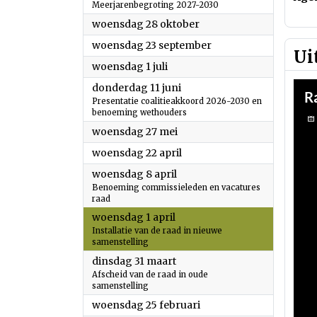
Meerjarenbegroting 2027-2030
2026
woensdag 28 oktober
2026
woensdag 23 september
Ui
2026
woensdag 1 juli
2026
donderdag 11 juni
Presentatie coalitieakkoord 2026-2030 en
benoeming wethouders
2026
woensdag 27 mei
2026
woensdag 22 april
2026
woensdag 8 april
Benoeming commissieleden en vacatures
raad
2026
woensdag 1 april
Installatie van de raad in nieuwe
samenstelling
2026
dinsdag 31 maart
Afscheid van de raad in oude
samenstelling
2026
woensdag 25 februari