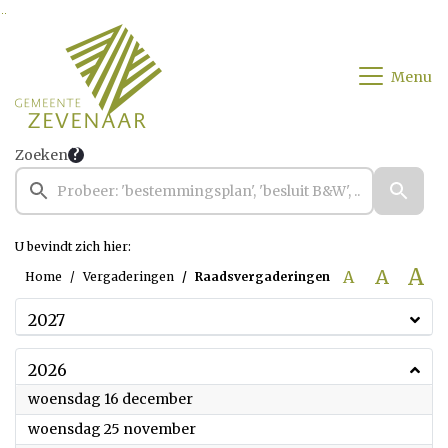
Ga naar de inhoud van deze pagina
Ga naar het zoeken
Ga naar het menu
Menu
Zoeken
U bevindt zich hier:
A
A
A
Home
Vergaderingen
Raadsvergaderingen
2027
2026
2026
woensdag 16 december
2026
woensdag 25 november