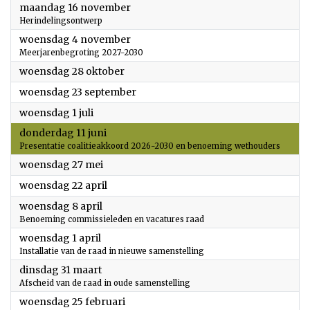
2026
maandag 16 november
Herindelingsontwerp
2026
woensdag 4 november
Meerjarenbegroting 2027-2030
2026
woensdag 28 oktober
2026
woensdag 23 september
2026
woensdag 1 juli
2026
donderdag 11 juni
Presentatie coalitieakkoord 2026-2030 en benoeming wethouders
2026
woensdag 27 mei
2026
woensdag 22 april
2026
woensdag 8 april
Benoeming commissieleden en vacatures raad
2026
woensdag 1 april
Installatie van de raad in nieuwe samenstelling
2026
dinsdag 31 maart
Afscheid van de raad in oude samenstelling
2026
woensdag 25 februari