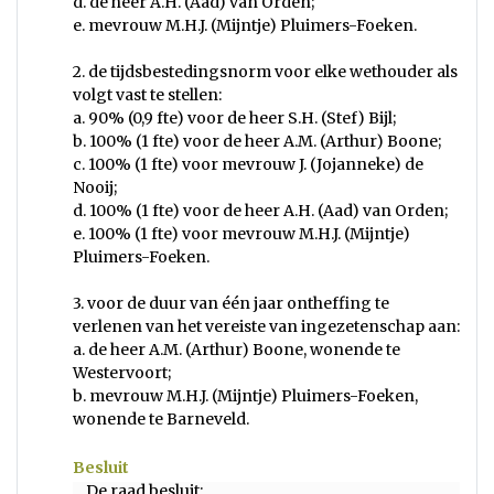
d. de heer A.H. (Aad) van Orden;
e. mevrouw M.H.J. (Mijntje) Pluimers-Foeken.
2. de tijdsbestedingsnorm voor elke wethouder als
volgt vast te stellen:
a. 90% (0,9 fte) voor de heer S.H. (Stef) Bijl;
b. 100% (1 fte) voor de heer A.M. (Arthur) Boone;
c. 100% (1 fte) voor mevrouw J. (Jojanneke) de
Nooij;
d. 100% (1 fte) voor de heer A.H. (Aad) van Orden;
e. 100% (1 fte) voor mevrouw M.H.J. (Mijntje)
Pluimers-Foeken.
3. voor de duur van één jaar ontheffing te
verlenen van het vereiste van ingezetenschap aan:
a. de heer A.M. (Arthur) Boone, wonende te
Westervoort;
b. mevrouw M.H.J. (Mijntje) Pluimers-Foeken,
wonende te Barneveld.
Besluit
De raad besluit: