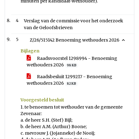
minuten per kandidaat-wethouder).
4
Verslag van de commissie voor het onderzoek
van de Geloofsbrieven
5
Z/26/515142 Benoeming wethouders 2026
Bijlagen
Raadsvoorstel 1298994 - Benoeming
wethouders 2026
98 KB
Raadsbesluit 1299217 - Benoeming
wethouders 2026
82 KB
Voorgesteld besluit
1. te benoemen tot wethouder van de gemeente
Zevenaar:
a. de heer S.H. (Stef) Bijl;
b. de heer A.M. (Arthur) Boone;
c. mevrouw J. (Jojanneke) de Nooij;