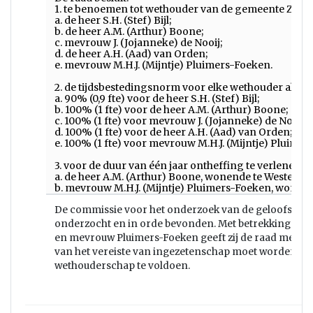
1. te benoemen tot wethouder van de gemeente Zeve
a. de heer S.H. (Stef) Bijl;
b. de heer A.M. (Arthur) Boone;
c. mevrouw J. (Jojanneke) de Nooij;
d. de heer A.H. (Aad) van Orden;
e. mevrouw M.H.J. (Mijntje) Pluimers-Foeken.
2. de tijdsbestedingsnorm voor elke wethouder als volg
a. 90% (0,9 fte) voor de heer S.H. (Stef) Bijl;
b. 100% (1 fte) voor de heer A.M. (Arthur) Boone;
c. 100% (1 fte) voor mevrouw J. (Jojanneke) de Nooij;
d. 100% (1 fte) voor de heer A.H. (Aad) van Orden;
e. 100% (1 fte) voor mevrouw M.H.J. (Mijntje) Pluime
3. voor de duur van één jaar ontheffing te verlenen v
a. de heer A.M. (Arthur) Boone, wonende te Westervoo
b. mevrouw M.H.J. (Mijntje) Pluimers-Foeken, wonend
De commissie voor het onderzoek van de geloofsbrie
onderzocht en in orde bevonden. Met betrekking tot
en mevrouw Pluimers-Foeken geeft zij de raad mee d
van het vereiste van ingezetenschap moet worden ver
wethouderschap te voldoen.