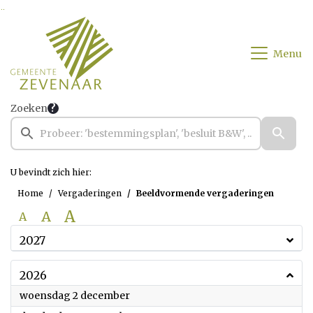
Ga naar de inhoud van deze pagina
Ga naar het zoeken
Ga naar het menu
Menu
Zoeken
U bevindt zich hier:
Home
Vergaderingen
Beeldvormende vergaderingen
A
A
A
2027
2026
2026
woensdag 2 december