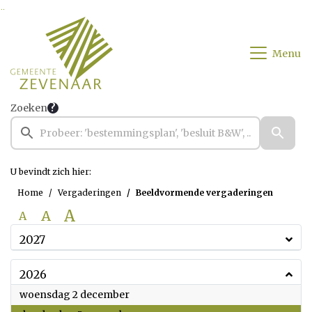
Ga naar de inhoud van deze pagina
Ga naar het zoeken
Ga naar het menu
Menu
Zoeken
U bevindt zich hier:
Home
Vergaderingen
Beeldvormende vergaderingen
A
A
A
2027
2026
2026
woensdag 2 december