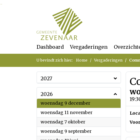
Ga naar de inhoud van deze pagina
Ga naar het zoeken
Ga naar het menu
Dashboard
Vergaderingen
Overzicht
U bevindt zich hier:
Home
Vergaderingen
Comm
2027
C
wo
2026
19:3
2026
woensdag 9 december
2026
woensdag 11 november
Loca
2026
woensdag 7 oktober
Voor
2026
woensdag 9 september