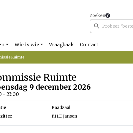
Zoeken
en
Wie is wie
Vraagbaak
Contact
issie Ruimte
ommissie Ruimte
ensdag 9 december 2026
0 - 23:00
tie
Raadzaal
zitter
F.H.F. Jansen