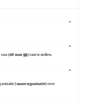
 van [
dd-mm-jjjj
] vast te stellen.
ganisatie [
naam organisatie
] over