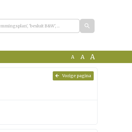
A
A
A
Vorige pagina