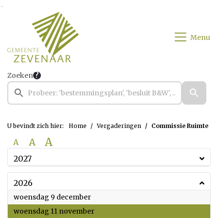
Ga naar de inhoud van deze pagina
Ga naar het zoeken
Ga naar het menu
Menu
Zoeken
U bevindt zich hier:
Home
Vergaderingen
Commissie Ruimte
A
A
A
2027
2026
2026
woensdag 9 december
2026
woensdag 11 november