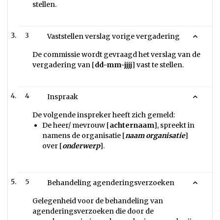
stellen.
3
Vaststellen verslag vorige vergadering
De commissie wordt gevraagd het verslag van de
vergadering van [
dd-mm-jjjj
] vast te stellen.
4
Inspraak
De volgende inspreker heeft zich gemeld:
De heer/ mevrouw [
achternaam
], spreekt in
namens de organisatie [
naam organisatie
]
over [
onderwerp
].
5
Behandeling agenderingsverzoeken
Gelegenheid voor de behandeling van
agenderingsverzoeken die door de