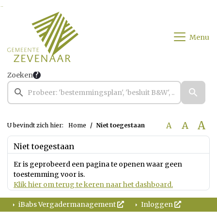
Ga naar de inhoud van deze pagina
Ga naar het zoeken
Ga naar het menu
Menu
Zoeken
A
A
A
U bevindt zich hier:
Home
Niet toegestaan
Niet toegestaan
Er is geprobeerd een pagina te openen waar geen
toestemming voor is.
Klik hier om terug te keren naar het dashboard.
iBabs Vergadermanagement
Inloggen