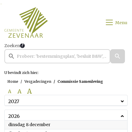
Ga naar de inhoud van deze pagina
Ga naar het zoeken
Ga naar het menu
Menu
Zoeken
U bevindt zich hier:
Home
Vergaderingen
Commissie Samenleving
A
A
A
2027
2026
2026
dinsdag 8 december