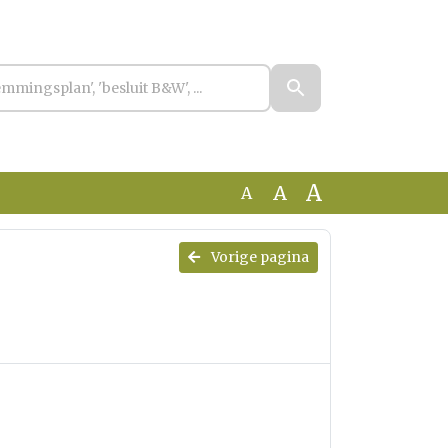
A
A
A
n
Vorige pagina