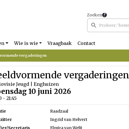
Zoeken
en
Wie is wie
Vraagbaak
Contact
dvormende vergaderingen
eeldvormende vergaderinge
iovisie Jeugd | Enghuizen
ensdag 10 juni 2026
0 - 21:45
tie
Raadzaal
zitter
Ingrid van Helvert
fier/Secretaris
Elmira van Welij