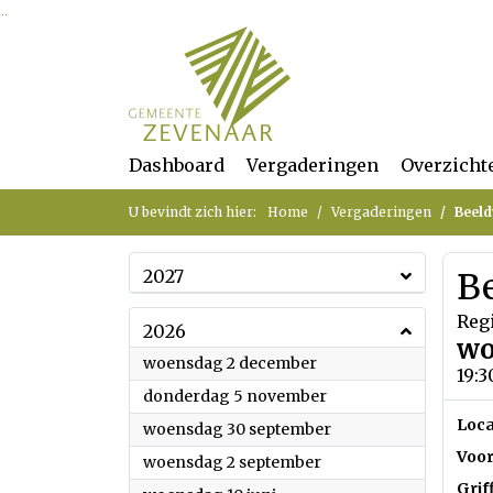
Ga naar de inhoud van deze pagina
Ga naar het zoeken
Ga naar het menu
Dashboard
Vergaderingen
Overzicht
U bevindt zich hier:
Home
Vergaderingen
Beel
2027
B
Reg
2026
wo
2026
woensdag 2 december
19:3
2026
donderdag 5 november
Loca
2026
woensdag 30 september
Voor
2026
woensdag 2 september
Grif