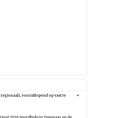
 regionaal), vooruitlopend op vast te
juni 2026 Jeugdhulp in Zevenaar en de