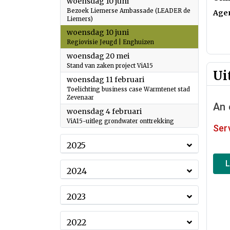
2026
woensdag 10 juni
Bezoek Liemerse Ambassade (LEADER de
Age
Liemers)
2026
woensdag 10 juni
Regiovisie Jeugd | Enghuizen
2026
woensdag 20 mei
Stand van zaken project ViA15
Ui
2026
woensdag 11 februari
Toelichting business case Warmtenet stad
Zevenaar
2026
woensdag 4 februari
ViA15-uitleg grondwater onttrekking
2025
2024
2023
2022