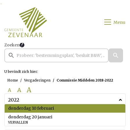
Ga naar de inhoud van deze pagina
Ga naar het zoeken
Ga naar het menu
Menu
Zoeken
U bevindt zich hier:
Home
Vergaderingen
Commissie Middelen 2018-2022
A
A
A
2022
2022
donderdag 10 februari
2022
donderdag 20 januari
VERVALLEN