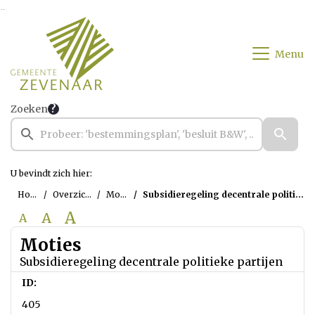
Ga naar de inhoud van deze pagina
Ga naar het zoeken
Ga naar het menu
Menu
Zoeken
U bevindt zich hier:
Home
Overzichten
Moties
Subsidieregeling decentrale politieke partijen
A
A
A
Moties
Subsidieregeling decentrale politieke partijen
ID:
405