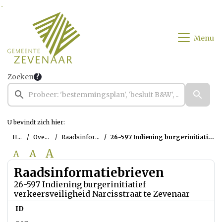
Ga naar de inhoud van deze pagina
Ga naar het zoeken
Ga naar het menu
Menu
Zoeken
U bevindt zich hier:
Home
Overzichten
Raadsinformatiebrieven
26-597 Indiening burgerinitiatief verkeersveiligheid Narcisstraat te Zevenaar
A
A
A
Raadsinformatiebrieven
26-597 Indiening burgerinitiatief
verkeersveiligheid Narcisstraat te Zevenaar
ID