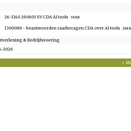
26-1140 260603 SV CDA AI tools
59 KB
1300089 - beantwoorden raadsvragen CDA over AI tools
298 
tverlening & Bedrijfsvoering
6-2026
iB