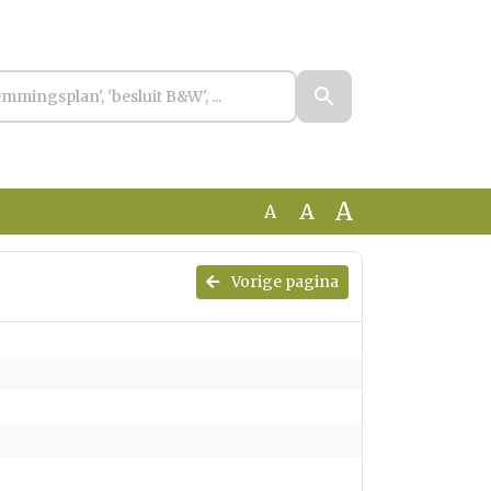
A
A
A
Vorige pagina