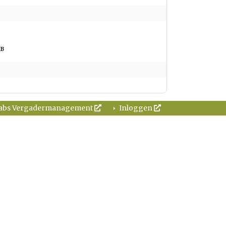
KB
abs Vergadermanagement
Inloggen