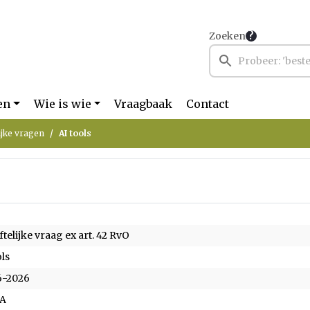
Zoeken
en
Wie is wie
Vraagbaak
Contact
ijke vragen
AI tools
ftelijke vraag ex art. 42 RvO
ols
6-2026
A