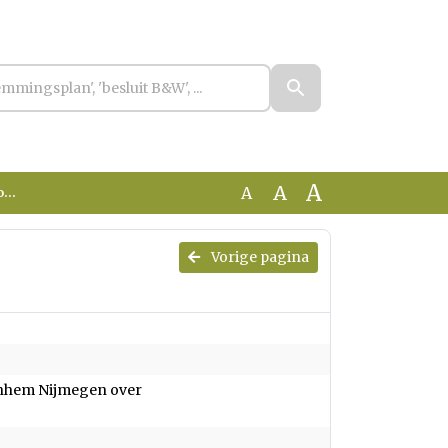
A
A
A
30
Vorige pagina
rnhem Nijmegen over