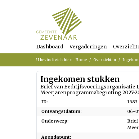
Ga naar de inhoud van deze pagina
Ga naar het zoeken
Ga naar het menu
Dashboard
Vergaderingen
Overzicht
U bevindt zich hier:
Home
Overzichten
Ingekom
Ingekomen stukken
Brief van Bedrijfsvoeringsorganisati
Meerjarenprogrammabegroting 2027-2
ID:
1583
Ontvangstdatum:
06-0
Onderwerp:
Brief
Meer
Agendapunt: