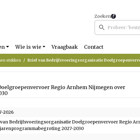
Zoeken
en
Wie is wie
Vraagbaak
Contact
en stukken
Brief van Bedrijfsvoeringsorganisatie Doelgroepenvervoer Regio Arnhem Nijmegen over Meerjarenprogrammabegroting 2027-20
e Doelgroepenvervoer Regio Arnhem Nijmegen over
030
7-2026
 van Bedrijfsvoeringsorganisatie Doelgroepenvervoer Regio A
jarenprogrammabegroting 2027-2030