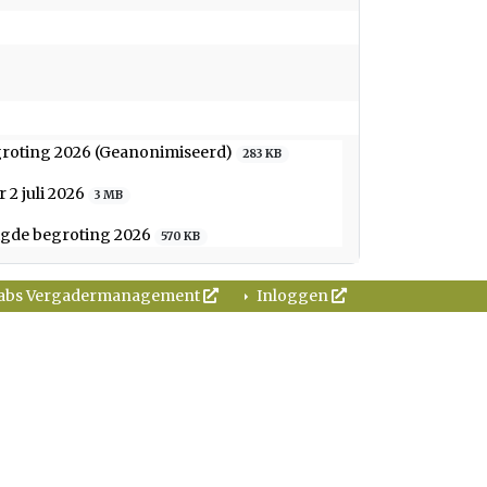
groting 2026 (Geanonimiseerd)
283 KB
 2 juli 2026
3 MB
zigde begroting 2026
570 KB
abs Vergadermanagement
Inloggen