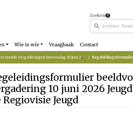
Zoeken
en
Wie is wie
Vraagbaak
Contact
ormende vergaderingen (woensdag 10 juni 2026)
Begeleidingsformulier beeldvormende verga
egeleidingsformulier beeld
rgadering 10 juni 2026 Jeug
 Regiovisie Jeugd