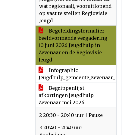
wat regionaal), vooruitlopend
op vast te stellen Regiovisie
Jeugd
Begeleidingsformulier
beeldvormende vergadering
10 juni 2026 Jeugdhulp in
Zevenaar en de Regiovisie
Jeugd
Infographic
Jeugdhulp_gemeente_zevenaar_
Begrippenlijst
afkortingen jeugdhulp
Zevenaar mei 2026
2 20:30 - 20:40 uur | Pauze
3 20:40 - 21:40 uur |
Enghuizen