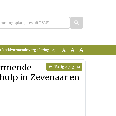
A
A
A
dering 10 juni 2026 Jeugdhulp in Zevenaar en de Regiovisie Jeugd
vormende
Vorige pagina
dhulp in Zevenaar en