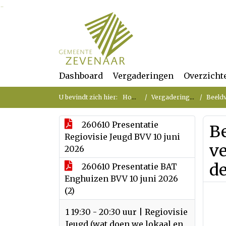
Ga naar de inhoud van deze pagina
Ga naar het zoeken
Ga naar het menu
Dashboard
Vergaderingen
Overzicht
U bevindt zich hier:
Home
Vergaderingen
Beeldv
260610 Presentatie
B
Regiovisie Jeugd BVV 10 juni
ve
2026
de
260610 Presentatie BAT
Enghuizen BVV 10 juni 2026
(2)
1 19:30 - 20:30 uur | Regiovisie
Jeugd (wat doen we lokaal en